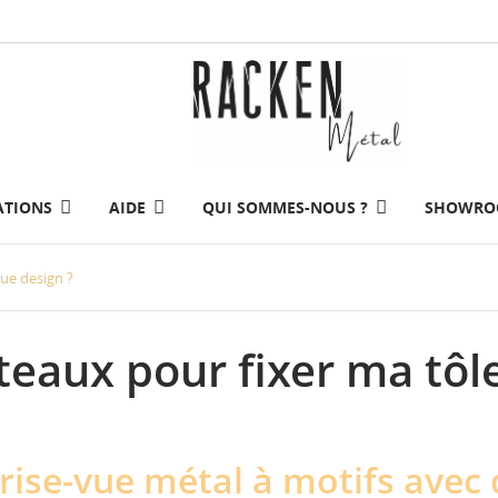
ATIONS
AIDE
QUI SOMMES-NOUS ?
SHOWR
ue design ?
teaux pour fixer ma tôl
rise-vue métal à motifs avec