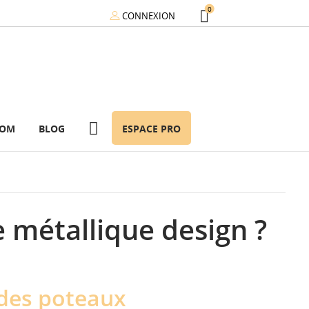
0
CONNEXION
OOM
BLOG
ESPACE PRO
e métallique design ?
 des poteaux