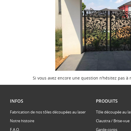
Si vous avez encore une question n’hésitez pas à 
INFOS
PRODUITS
Fabrication de nos tôles découpées au laser
Tôle découpée au la
Notre histoire
Claustra / Brise-vue
F.A.Q.
Garde-corps